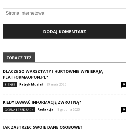
ZOBACZ TEŻ
DLACZEGO WARSZTATY I HURTOWNIE WYBIERAJĄ
PLATFORMAOPON.PL?
Patryk Musiał
-
29 maja 2026
BIZNES
0
KIEDY DAWAĆ INFORMACJĘ ZWROTNĄ?
Redakcja
-
8 grudnia 2025
OCENA I FEEDBACK
0
JAK ZASTRZEC SWOJE DANE OSOBOWE?