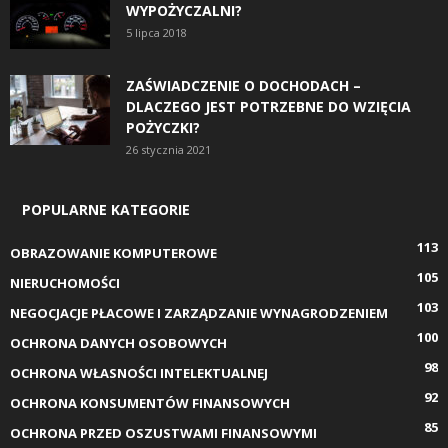
WYPOŻYCZALNI?
5 lipca 2018
ZAŚWIADCZENIE O DOCHODACH –
DLACZEGO JEST POTRZEBNE DO WZIĘCIA
POŻYCZKI?
26 stycznia 2021
POPULARNE KATEGORIE
113
OBRAZOWANIE KOMPUTEROWE
105
NIERUCHOMOŚCI
103
NEGOCJACJE PŁACOWE I ZARZĄDZANIE WYNAGRODZENIEM
100
OCHRONA DANYCH OSOBOWYCH
98
OCHRONA WŁASNOŚCI INTELEKTUALNEJ
92
OCHRONA KONSUMENTÓW FINANSOWYCH
85
OCHRONA PRZED OSZUSTWAMI FINANSOWYMI