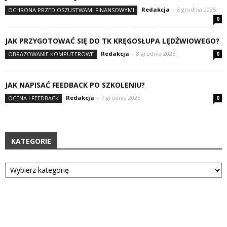
Redakcja
-
8 grudnia 2025
OCHRONA PRZED OSZUSTWAMI FINANSOWYMI
0
JAK PRZYGOTOWAĆ SIĘ DO TK KRĘGOSŁUPA LĘDŹWIOWEGO?
Redakcja
-
8 grudnia 2025
OBRAZOWANIE KOMPUTEROWE
0
JAK NAPISAĆ FEEDBACK PO SZKOLENIU?
Redakcja
-
7 grudnia 2025
OCENA I FEEDBACK
0
KATEGORIE
Kategorie