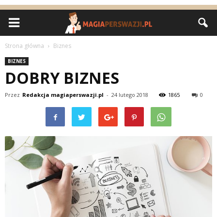
Strona główna
Biznes
BIZNES
DOBRY BIZNES
Przez
Redakcja magiaperswazji.pl
-
24 lutego 2018
1865
0