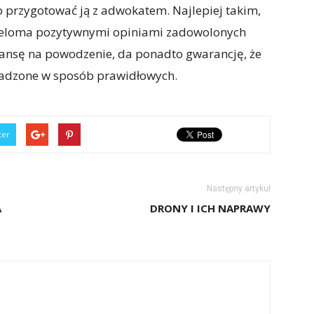
o przygotować ją z adwokatem. Najlepiej takim,
 wieloma pozytywnymi opiniami zadowolonych
szansę na powodzenie, da ponadto gwarancję, że
wadzone w sposób prawidłowych.
ter
Następny artykuł
A
DRONY I ICH NAPRAWY