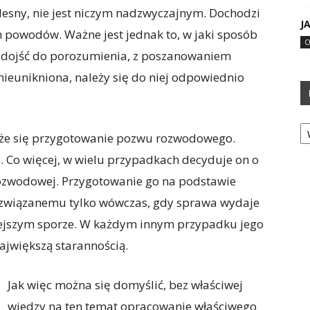
esny, nie jest niczym nadzwyczajnym. Dochodzi
J
h powodów. Ważne jest jednak to, w jaki sposób
O
ą dojść do porozumienia, z poszanowaniem
nieunikniona, należy się do niej odpowiednio
Ka
każe się przygotowanie pozwu rozwodowego.
. Co więcej, w wielu przypadkach decyduje on o
ozwodowej. Przygotowanie go na podstawie
związanemu tylko wówczas, gdy sprawa wydaje
iejszym sporze. W każdym innym przypadku jego
ajwiększą starannością.
Jak więc można się domyślić, bez właściwej
wiedzy na ten temat opracowanie właściwego