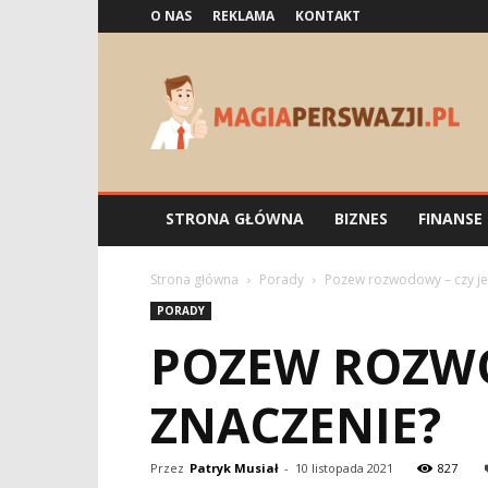
O NAS
REKLAMA
KONTAKT
Magiaperswazji.pl
STRONA GŁÓWNA
BIZNES
FINANSE
Strona główna
Porady
Pozew rozwodowy – czy je
PORADY
POZEW ROZWO
ZNACZENIE?
Przez
Patryk Musiał
-
10 listopada 2021
827