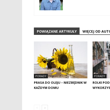
POWIĄZANE ARTYKUŁY
WIĘCEJ OD AUT
PORADY
PORADY
PRASA DO OLEJU – NIEZBĘDNIK W
ROLKI PO
KAŻDYM DOMU
WYKORZY