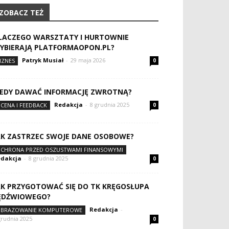
ZOBACZ TEŻ
LACZEGO WARSZTATY I HURTOWNIE
YBIERAJĄ PLATFORMAOPON.PL?
Patryk Musiał
-
29 maja 2026
IZNES
0
IEDY DAWAĆ INFORMACJĘ ZWROTNĄ?
Redakcja
-
8 grudnia 2025
CENA I FEEDBACK
0
AK ZASTRZEC SWOJE DANE OSOBOWE?
CHRONA PRZED OSZUSTWAMI FINANSOWYMI
dakcja
-
8 grudnia 2025
0
AK PRZYGOTOWAĆ SIĘ DO TK KRĘGOSŁUPA
ĘDŹWIOWEGO?
Redakcja
-
BRAZOWANIE KOMPUTEROWE
grudnia 2025
0