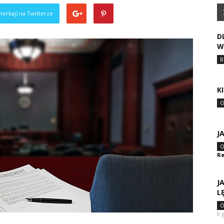
ierkaj) na Twitterze
D
W
B
K
O
J
O
Re
J
L
O
8 