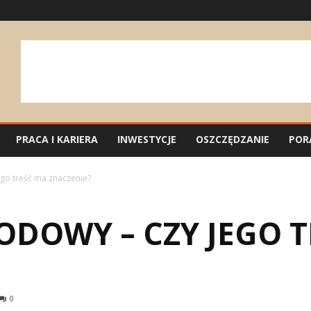
PRACA I KARIERA
INWESTYCJE
OSZCZĘDZANIE
POR
go treść ma znaczenie?
DOWY – CZY JEGO T
0