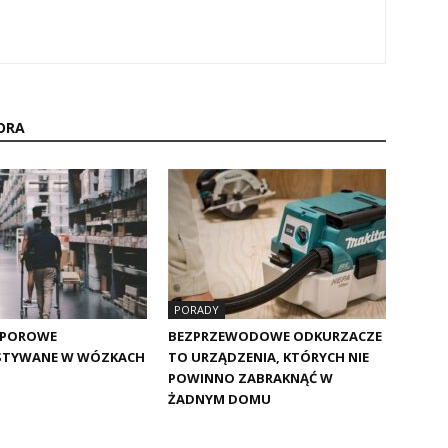
ORA
PORADY
DPOROWE
BEZPRZEWODOWE ODKURZACZE
STYWANE W WÓZKACH
TO URZĄDZENIA, KTÓRYCH NIE
POWINNO ZABRAKNĄĆ W
ŻADNYM DOMU