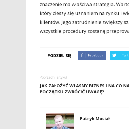
znaczenie ma właściwa strategia. Wart
który cieszy się uznaniem na rynku i
klientów. Jego zatrudnienie zwiększy 
wszystkie procedury zostaną przepro
PODZIEL SIĘ
Facebook
Twit
Poprzedni artykuł
JAK ZAŁOŻYĆ WŁASNY BIZNES I NA CO N
POCZĄTKU ZWRÓCIĆ UWAGĘ?
Patryk Musiał