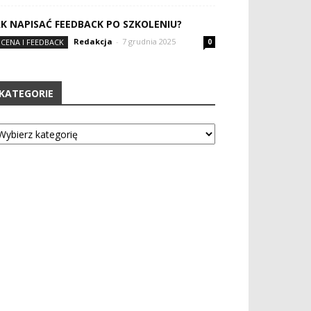
AK NAPISAĆ FEEDBACK PO SZKOLENIU?
Redakcja
-
7 grudnia 2025
CENA I FEEDBACK
0
KATEGORIE
tegorie