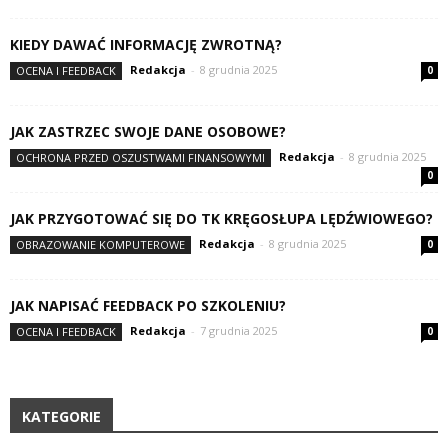
KIEDY DAWAĆ INFORMACJĘ ZWROTNĄ?
Redakcja
-
8 grudnia 2025
OCENA I FEEDBACK
0
JAK ZASTRZEC SWOJE DANE OSOBOWE?
Redakcja
-
8 grudnia 2025
OCHRONA PRZED OSZUSTWAMI FINANSOWYMI
0
JAK PRZYGOTOWAĆ SIĘ DO TK KRĘGOSŁUPA LĘDŹWIOWEGO?
Redakcja
-
8 grudnia 2025
OBRAZOWANIE KOMPUTEROWE
0
JAK NAPISAĆ FEEDBACK PO SZKOLENIU?
Redakcja
-
7 grudnia 2025
OCENA I FEEDBACK
0
KATEGORIE