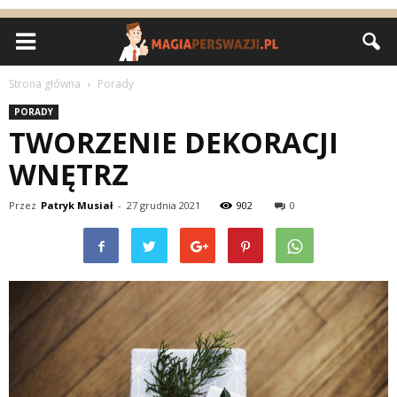
Strona główna
Porady
PORADY
TWORZENIE DEKORACJI
WNĘTRZ
Przez
Patryk Musiał
-
27 grudnia 2021
902
0