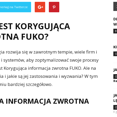
ierkaj) na Twitterze
D
EST KORYGUJĄCA
W
B
TNA FUKO?
K
ia rozwija się w zawrotnym tempie, wiele firm i
O
zi i systemów, aby zoptymalizować swoje procesy
est Korygująca informacja zwrotna FUKO. Ale na
J
ia i jakie są jej zastosowania i wyzwania? W tym
O
Re
niu bardziej szczegółowo.
J
CA INFORMACJA ZWROTNA
L
O
8 