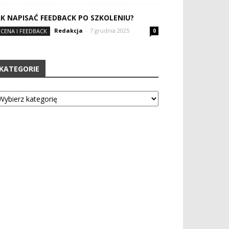
AK NAPISAĆ FEEDBACK PO SZKOLENIU?
Redakcja
-
7 grudnia 2025
CENA I FEEDBACK
0
KATEGORIE
tegorie