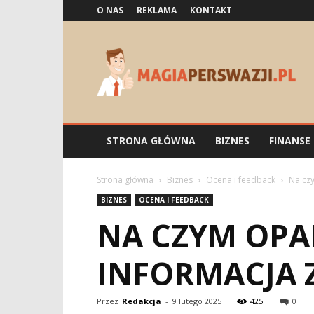
O NAS
REKLAMA
KONTAKT
Magiaperswazji.pl
STRONA GŁÓWNA
BIZNES
FINANSE
Strona główna
Biznes
Ocena i feedback
Na cz
BIZNES
OCENA I FEEDBACK
NA CZYM OPA
INFORMACJA 
Przez
Redakcja
-
9 lutego 2025
425
0