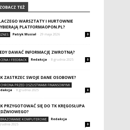
ZOBACZ TEŻ
LACZEGO WARSZTATY I HURTOWNIE
YBIERAJĄ PLATFORMAOPON.PL?
Patryk Musiał
-
29 maja 2026
IZNES
0
IEDY DAWAĆ INFORMACJĘ ZWROTNĄ?
Redakcja
-
8 grudnia 2025
CENA I FEEDBACK
0
AK ZASTRZEC SWOJE DANE OSOBOWE?
CHRONA PRZED OSZUSTWAMI FINANSOWYMI
dakcja
-
8 grudnia 2025
0
AK PRZYGOTOWAĆ SIĘ DO TK KRĘGOSŁUPA
ĘDŹWIOWEGO?
Redakcja
-
BRAZOWANIE KOMPUTEROWE
grudnia 2025
0