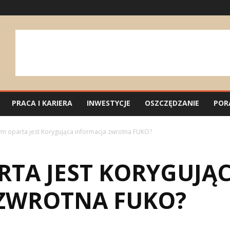
PRACA I KARIERA
INWESTYCJE
OSZCZĘDZANIE
POR
ym oparta jest Korygująca informacja zwrotna FUKO?
RTA JEST KORYGUJĄ
ZWROTNA FUKO?