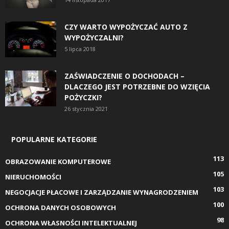
CZY WARTO WYPOŻYCZAĆ AUTO Z
WYPOŻYCZALNI?
5 lipca 2018
ZAŚWIADCZENIE O DOCHODACH –
DLACZEGO JEST POTRZEBNE DO WZIĘCIA
POŻYCZKI?
26 stycznia 2021
POPULARNE KATEGORIE
113
OBRAZOWANIE KOMPUTEROWE
105
NIERUCHOMOŚCI
103
NEGOCJACJE PŁACOWE I ZARZĄDZANIE WYNAGRODZENIEM
100
OCHRONA DANYCH OSOBOWYCH
98
OCHRONA WŁASNOŚCI INTELEKTUALNEJ