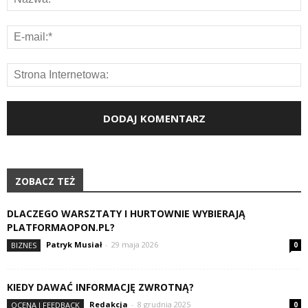
ZOBACZ TEŻ
DLACZEGO WARSZTATY I HURTOWNIE WYBIERAJĄ
PLATFORMAOPON.PL?
Patryk Musiał
-
29 maja 2026
BIZNES
0
KIEDY DAWAĆ INFORMACJĘ ZWROTNĄ?
Redakcja
-
8 grudnia 2025
OCENA I FEEDBACK
0