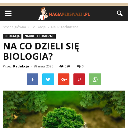
Strona główna
Edukacja
Nauki techniczne
EDUKACJA
NAUKI TECHNICZNE
NA CO DZIELI SIĘ
BIOLOGIA?
Przez
Redakcja
-
28 maja 2025
320
0