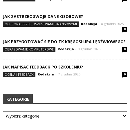
JAK ZASTRZEC SWOJE DANE OSOBOWE?
Redakcja
-
8 grudnia 2025
OCHRONA PRZED OSZUSTWAMI FINANSOWYMI
0
JAK PRZYGOTOWAĆ SIĘ DO TK KRĘGOSŁUPA LĘDŹWIOWEGO?
Redakcja
-
8 grudnia 2025
OBRAZOWANIE KOMPUTEROWE
0
JAK NAPISAĆ FEEDBACK PO SZKOLENIU?
Redakcja
-
7 grudnia 2025
OCENA I FEEDBACK
0
KATEGORIE
Kategorie