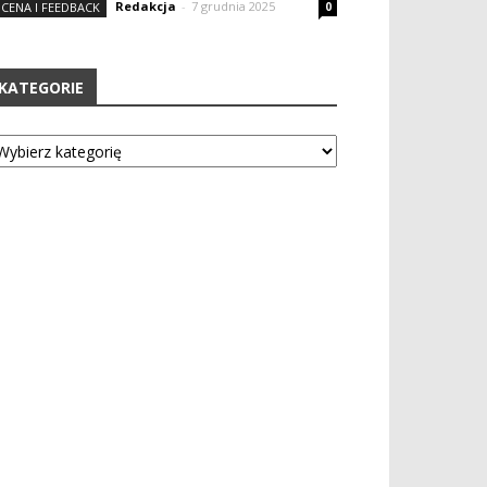
Redakcja
-
7 grudnia 2025
CENA I FEEDBACK
0
KATEGORIE
tegorie