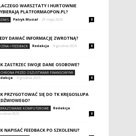
LACZEGO WARSZTATY I HURTOWNIE
YBIERAJĄ PLATFORMAOPON.PL?
Patryk Musiał
-
29 maja 2026
IZNES
0
IEDY DAWAĆ INFORMACJĘ ZWROTNĄ?
Redakcja
-
8 grudnia 2025
CENA I FEEDBACK
0
AK ZASTRZEC SWOJE DANE OSOBOWE?
CHRONA PRZED OSZUSTWAMI FINANSOWYMI
dakcja
-
8 grudnia 2025
0
AK PRZYGOTOWAĆ SIĘ DO TK KRĘGOSŁUPA
ĘDŹWIOWEGO?
Redakcja
-
BRAZOWANIE KOMPUTEROWE
grudnia 2025
0
AK NAPISAĆ FEEDBACK PO SZKOLENIU?