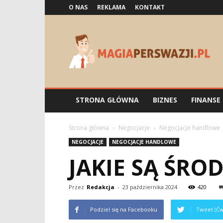
O NAS
REKLAMA
KONTAKT
Magiaperswazji.pl
STRONA GŁÓWNA
BIZNES
FINANSE
Strona główna
Negocjacje
Negocjacje handlowe
NEGOCJACJE
NEGOCJACJE HANDLOWE
JAKIE SĄ ŚRO
Przez
Redakcja
-
23 października 2024
420
Podziel się na Facebooku
Tweet (Ćw