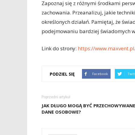
Zapoznaj się z różnymi środkami persw
zachowania. Przeanalizuj, jakie techni
określonych działań. Pamiętaj, że św
podejmowaniu bardziej świadomych 
Link do strony:
https://www.maxvent.pl
PODZIEL SIĘ
Facebook
Twit
Poprzedni artykuł
JAK DŁUGO MOGĄ BYĆ PRZECHOWYWAN
DANE OSOBOWE?