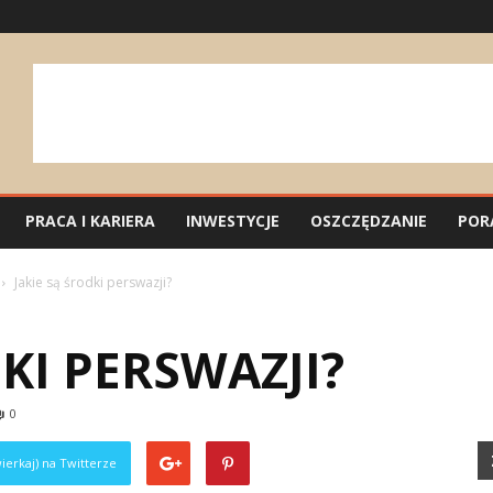
PRACA I KARIERA
INWESTYCJE
OSZCZĘDZANIE
POR
Jakie są środki perswazji?
DKI PERSWAZJI?
0
ierkaj) na Twitterze