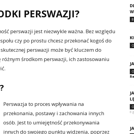
D
RODKI PERSWAZJI?
W
B
ność perswazji jest niezwykle ważna. Bez względu
K
zespołu czy po prostu chcesz przekonać kogoś do
O
 skutecznej perswazji może być kluczem do
ę różnym środkom perswazji, ich zastosowaniu
J
ić.
O
Re
?
J
L
Perswazja to proces wpływania na
O
8 
przekonania, postawy i zachowania innych
osób. Jest to umiejętność przekonywania
J
innych do swojego punktu widzenia, poprzez