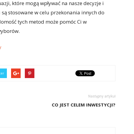
azji, które mogą wpływać na nasze decyzje i
ki są stosowane w celu przekonania innych do
iadomość tych metod może pomóc Ci w
wyborów.
/
ter
Następny artykuł
E
CO JEST CELEM INWESTYCJI?