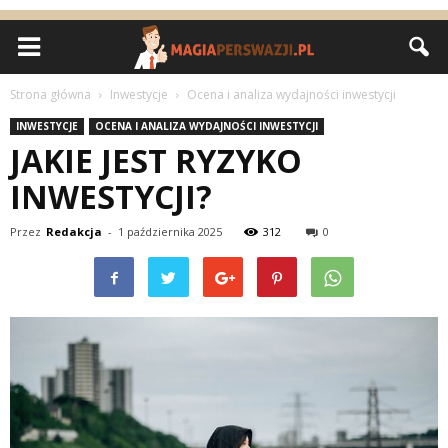
Strona główna
Inwestycje
Ocena i analiza wydajności inwestycji
INWESTYCJE
OCENA I ANALIZA WYDAJNOŚCI INWESTYCJI
JAKIE JEST RYZYKO
INWESTYCJI?
Przez
Redakcja
-
1 października 2025
312
0