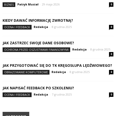
Patryk Musiał
-
29 maja 2026
BIZNES
0
KIEDY DAWAĆ INFORMACJĘ ZWROTNĄ?
Redakcja
-
8 grudnia 2025
OCENA I FEEDBACK
0
JAK ZASTRZEC SWOJE DANE OSOBOWE?
Redakcja
-
8 grudnia 2025
OCHRONA PRZED OSZUSTWAMI FINANSOWYMI
0
JAK PRZYGOTOWAĆ SIĘ DO TK KRĘGOSŁUPA LĘDŹWIOWEGO?
Redakcja
-
8 grudnia 2025
OBRAZOWANIE KOMPUTEROWE
0
JAK NAPISAĆ FEEDBACK PO SZKOLENIU?
Redakcja
-
7 grudnia 2025
OCENA I FEEDBACK
0