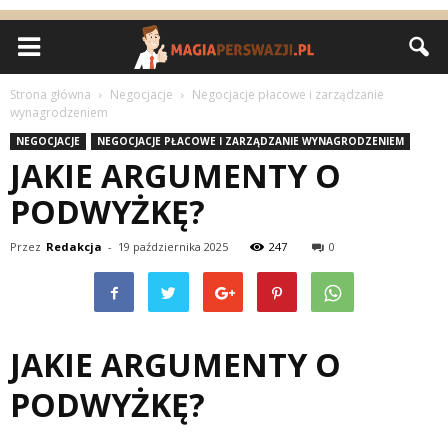
Strona główna
Negocjacje
Negocjacje płacowe i zarządzanie
wynagrodzeniem
NEGOCJACJE
NEGOCJACJE PŁACOWE I ZARZĄDZANIE WYNAGRODZENIEM
JAKIE ARGUMENTY O
PODWYŻKĘ?
Przez
Redakcja
-
19 października 2025
247
0
JAKIE ARGUMENTY O
PODWYŻKĘ?