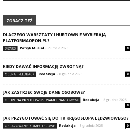
ZOBACZ TEŻ
DLACZEGO WARSZTATY I HURTOWNIE WYBIERAJĄ
PLATFORMAOPON.PL?
Patryk Musiał
-
29 maja 2026
BIZNES
0
KIEDY DAWAĆ INFORMACJĘ ZWROTNĄ?
Redakcja
-
8 grudnia 2025
OCENA I FEEDBACK
0
JAK ZASTRZEC SWOJE DANE OSOBOWE?
Redakcja
-
8 grudnia 2025
OCHRONA PRZED OSZUSTWAMI FINANSOWYMI
0
JAK PRZYGOTOWAĆ SIĘ DO TK KRĘGOSŁUPA LĘDŹWIOWEGO?
Redakcja
-
8 grudnia 2025
OBRAZOWANIE KOMPUTEROWE
0