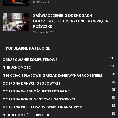
5 lipca 2018
ZAŚWIADCZENIE O DOCHODACH –
DLACZEGO JEST POTRZEBNE DO WZIĘCIA
POŻYCZKI?
26 stycznia 2021
POPULARNE KATEGORIE
113
OBRAZOWANIE KOMPUTEROWE
105
NIERUCHOMOŚCI
103
NEGOCJACJE PŁACOWE I ZARZĄDZANIE WYNAGRODZENIEM
100
OCHRONA DANYCH OSOBOWYCH
98
OCHRONA WŁASNOŚCI INTELEKTUALNEJ
92
OCHRONA KONSUMENTÓW FINANSOWYCH
85
OCHRONA PRZED OSZUSTWAMI FINANSOWYMI
85
NIERUCHOMOŚCI I HIPOTEKI