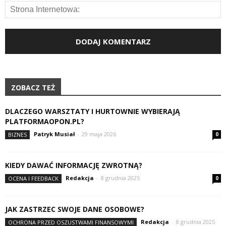
ZOBACZ TEŻ
DLACZEGO WARSZTATY I HURTOWNIE WYBIERAJĄ
PLATFORMAOPON.PL?
Patryk Musiał
-
29 maja 2026
BIZNES
0
KIEDY DAWAĆ INFORMACJĘ ZWROTNĄ?
Redakcja
-
8 grudnia 2025
OCENA I FEEDBACK
0
JAK ZASTRZEC SWOJE DANE OSOBOWE?
Redakcja
-
8 grudnia 2025
OCHRONA PRZED OSZUSTWAMI FINANSOWYMI