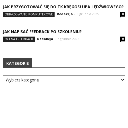
JAK PRZYGOTOWAĆ SIĘ DO TK KRĘGOSŁUPA LĘDŹWIOWEGO?
Redakcja
-
8 grudnia 2025
OBRAZOWANIE KOMPUTEROWE
0
JAK NAPISAĆ FEEDBACK PO SZKOLENIU?
Redakcja
-
7 grudnia 2025
OCENA I FEEDBACK
0
KATEGORIE
Kategorie