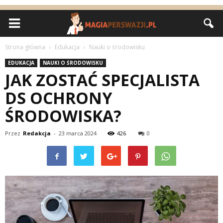
Strona główna
Edukacja
Nauki o środowisku
EDUKACJA
NAUKI O ŚRODOWISKU
JAK ZOSTAĆ SPECJALISTA
DS OCHRONY
ŚRODOWISKA?
Przez
Redakcja
-
23 marca 2024
426
0