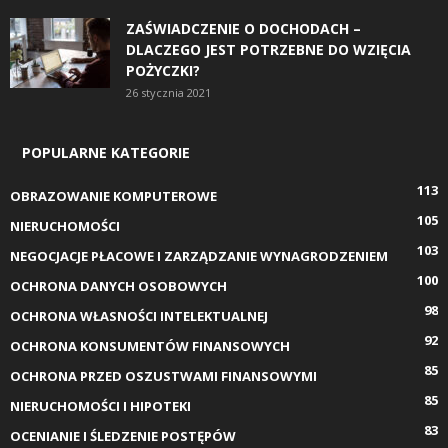
ZAŚWIADCZENIE O DOCHODACH –
DLACZEGO JEST POTRZEBNE DO WZIĘCIA
POŻYCZKI?
26 stycznia 2021
POPULARNE KATEGORIE
113
OBRAZOWANIE KOMPUTEROWE
105
NIERUCHOMOŚCI
103
NEGOCJACJE PŁACOWE I ZARZĄDZANIE WYNAGRODZENIEM
100
OCHRONA DANYCH OSOBOWYCH
98
OCHRONA WŁASNOŚCI INTELEKTUALNEJ
92
OCHRONA KONSUMENTÓW FINANSOWYCH
85
OCHRONA PRZED OSZUSTWAMI FINANSOWYMI
85
NIERUCHOMOŚCI I HIPOTEKI
83
OCENIANIE I ŚLEDZENIE POSTĘPÓW