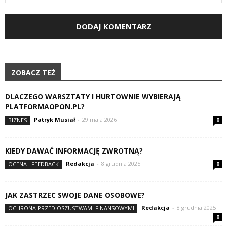
ZOBACZ TEŻ
DLACZEGO WARSZTATY I HURTOWNIE WYBIERAJĄ
PLATFORMAOPON.PL?
Patryk Musiał
-
29 maja 2026
BIZNES
0
KIEDY DAWAĆ INFORMACJĘ ZWROTNĄ?
Redakcja
-
8 grudnia 2025
OCENA I FEEDBACK
0
JAK ZASTRZEC SWOJE DANE OSOBOWE?
Redakcja
-
8 grudnia 2025
OCHRONA PRZED OSZUSTWAMI FINANSOWYMI
0