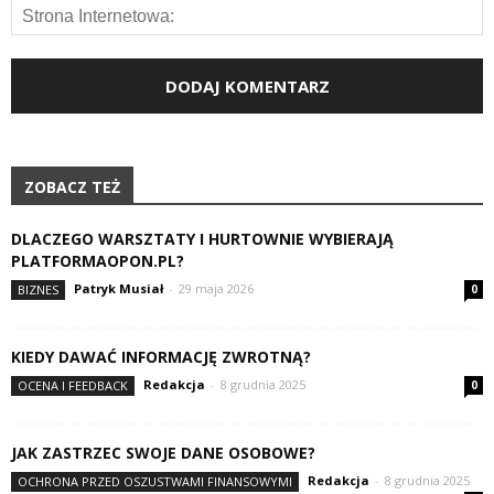
ZOBACZ TEŻ
DLACZEGO WARSZTATY I HURTOWNIE WYBIERAJĄ
PLATFORMAOPON.PL?
Patryk Musiał
-
29 maja 2026
BIZNES
0
KIEDY DAWAĆ INFORMACJĘ ZWROTNĄ?
Redakcja
-
8 grudnia 2025
OCENA I FEEDBACK
0
JAK ZASTRZEC SWOJE DANE OSOBOWE?
Redakcja
-
8 grudnia 2025
OCHRONA PRZED OSZUSTWAMI FINANSOWYMI