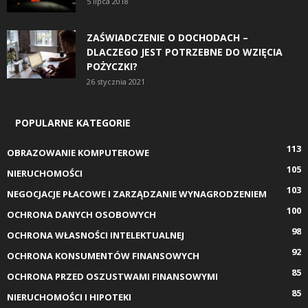
5 lipca 2018
ZAŚWIADCZENIE O DOCHODACH –
DLACZEGO JEST POTRZEBNE DO WZIĘCIA
POŻYCZKI?
26 stycznia 2021
POPULARNE KATEGORIE
113
OBRAZOWANIE KOMPUTEROWE
105
NIERUCHOMOŚCI
103
NEGOCJACJE PŁACOWE I ZARZĄDZANIE WYNAGRODZENIEM
100
OCHRONA DANYCH OSOBOWYCH
98
OCHRONA WŁASNOŚCI INTELEKTUALNEJ
92
OCHRONA KONSUMENTÓW FINANSOWYCH
85
OCHRONA PRZED OSZUSTWAMI FINANSOWYMI
85
NIERUCHOMOŚCI I HIPOTEKI