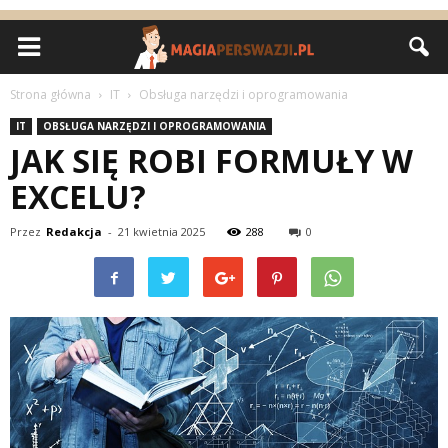
Strona główna
IT
Obsługa narzędzi i oprogramowania
IT
OBSŁUGA NARZĘDZI I OPROGRAMOWANIA
JAK SIĘ ROBI FORMUŁY W
EXCELU?
Przez
Redakcja
-
21 kwietnia 2025
288
0