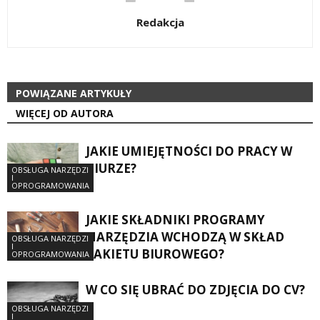
Redakcja
POWIĄZANE ARTYKUŁY
WIĘCEJ OD AUTORA
JAKIE UMIEJĘTNOŚCI DO PRACY W
BIURZE?
OBSŁUGA NARZĘDZI
I
OPROGRAMOWANIA
JAKIE SKŁADNIKI PROGRAMY
NARZĘDZIA WCHODZĄ W SKŁAD
OBSŁUGA NARZĘDZI
I
PAKIETU BIUROWEGO?
OPROGRAMOWANIA
W CO SIĘ UBRAĆ DO ZDJĘCIA DO CV?
OBSŁUGA NARZĘDZI
I