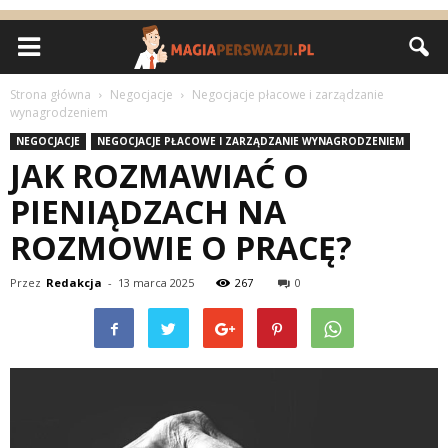
Strona główna
Negocjacje
Negocjacje płacowe i zarządzanie
wynagrodzeniem
NEGOCJACJE
NEGOCJACJE PŁACOWE I ZARZĄDZANIE WYNAGRODZENIEM
JAK ROZMAWIAĆ O
PIENIĄDZACH NA
ROZMOWIE O PRACĘ?
Przez
Redakcja
-
13 marca 2025
267
0