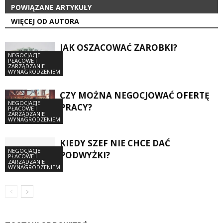
POWIĄZANE ARTYKUŁY
WIĘCEJ OD AUTORA
JAK OSZACOWAĆ ZAROBKI?
NEGOCJACJE
PŁACOWE I
ZARZĄDZANIE
WYNAGRODZENIEM
CZY MOŻNA NEGOCJOWAĆ OFERTĘ
NEGOCJACJE
PRACY?
PŁACOWE I
ZARZĄDZANIE
WYNAGRODZENIEM
KIEDY SZEF NIE CHCE DAĆ
NEGOCJACJE
PODWYŻKI?
PŁACOWE I
ZARZĄDZANIE
WYNAGRODZENIEM