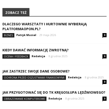
ZOBACZ TEŻ
DLACZEGO WARSZTATY I HURTOWNIE WYBIERAJĄ
PLATFORMAOPON.PL?
Patryk Musiał
-
29 maja 2026
BIZNES
0
KIEDY DAWAĆ INFORMACJĘ ZWROTNĄ?
Redakcja
-
8 grudnia 2025
OCENA I FEEDBACK
0
JAK ZASTRZEC SWOJE DANE OSOBOWE?
Redakcja
-
8 grudnia 2025
OCHRONA PRZED OSZUSTWAMI FINANSOWYMI
0
JAK PRZYGOTOWAĆ SIĘ DO TK KRĘGOSŁUPA LĘDŹWIOWEGO?
Redakcja
-
8 grudnia 2025
OBRAZOWANIE KOMPUTEROWE
0