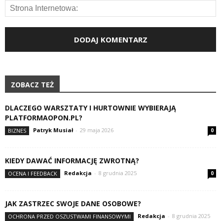
ZOBACZ TEŻ
DLACZEGO WARSZTATY I HURTOWNIE WYBIERAJĄ
PLATFORMAOPON.PL?
Patryk Musiał
-
29 maja 2026
BIZNES
0
KIEDY DAWAĆ INFORMACJĘ ZWROTNĄ?
Redakcja
-
8 grudnia 2025
OCENA I FEEDBACK
0
JAK ZASTRZEC SWOJE DANE OSOBOWE?
Redakcja
-
8 grudnia 2025
OCHRONA PRZED OSZUSTWAMI FINANSOWYMI