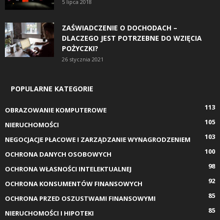
5 lipca 2018
ZAŚWIADCZENIE O DOCHODACH –
DLACZEGO JEST POTRZEBNE DO WZIĘCIA
POŻYCZKI?
26 stycznia 2021
POPULARNE KATEGORIE
113
OBRAZOWANIE KOMPUTEROWE
105
NIERUCHOMOŚCI
103
NEGOCJACJE PŁACOWE I ZARZĄDZANIE WYNAGRODZENIEM
100
OCHRONA DANYCH OSOBOWYCH
98
OCHRONA WŁASNOŚCI INTELEKTUALNEJ
92
OCHRONA KONSUMENTÓW FINANSOWYCH
85
OCHRONA PRZED OSZUSTWAMI FINANSOWYMI
85
NIERUCHOMOŚCI I HIPOTEKI