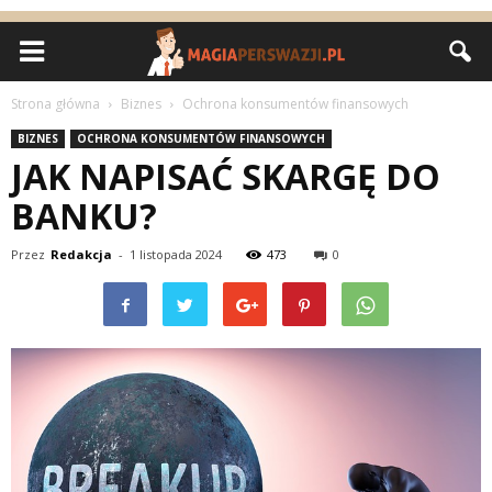
Strona główna
Biznes
Ochrona konsumentów finansowych
BIZNES
OCHRONA KONSUMENTÓW FINANSOWYCH
JAK NAPISAĆ SKARGĘ DO
BANKU?
Przez
Redakcja
-
1 listopada 2024
473
0