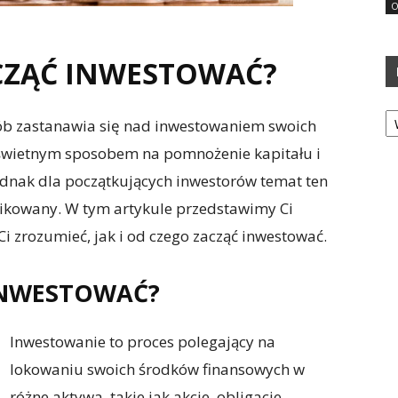
O
ACZĄĆ INWESTOWAĆ?
Ka
sób zastanawia się nad inwestowaniem swoich
świetnym sposobem na pomnożenie kapitału i
Jednak dla początkujących inwestorów temat ten
likowany. W tym artykule przedstawimy Ci
 zrozumieć, jak i od czego zacząć inwestować.
INWESTOWAĆ?
Inwestowanie to proces polegający na
lokowaniu swoich środków finansowych w
różne aktywa, takie jak akcje, obligacje,