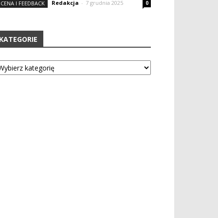
Redakcja
-
7 grudnia 2025
CENA I FEEDBACK
0
KATEGORIE
tegorie