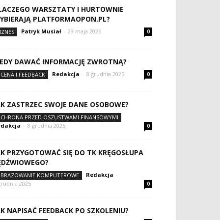
LACZEGO WARSZTATY I HURTOWNIE
YBIERAJĄ PLATFORMAOPON.PL?
Patryk Musiał
-
29 maja 2026
IZNES
0
IEDY DAWAĆ INFORMACJĘ ZWROTNĄ?
Redakcja
-
8 grudnia 2025
CENA I FEEDBACK
0
AK ZASTRZEC SWOJE DANE OSOBOWE?
CHRONA PRZED OSZUSTWAMI FINANSOWYMI
dakcja
-
8 grudnia 2025
0
AK PRZYGOTOWAĆ SIĘ DO TK KRĘGOSŁUPA
ĘDŹWIOWEGO?
Redakcja
-
BRAZOWANIE KOMPUTEROWE
grudnia 2025
0
AK NAPISAĆ FEEDBACK PO SZKOLENIU?