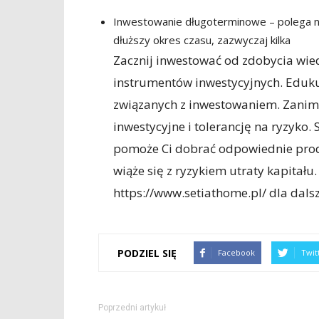
Inwestowanie długoterminowe – polega na 
dłuższy okres czasu, zazwyczaj kilka
Zacznij inwestować od zdobycia wie
instrumentów inwestycyjnych. Edukuj
związanych z inwestowaniem. Zanim 
inwestycyjne i tolerancję na ryzyko.
pomoże Ci dobrać odpowiednie produ
wiąże się z ryzykiem utraty kapitał
https://www.setiathome.pl/ dla dals
PODZIEL SIĘ
Facebook
Twit
Poprzedni artykuł