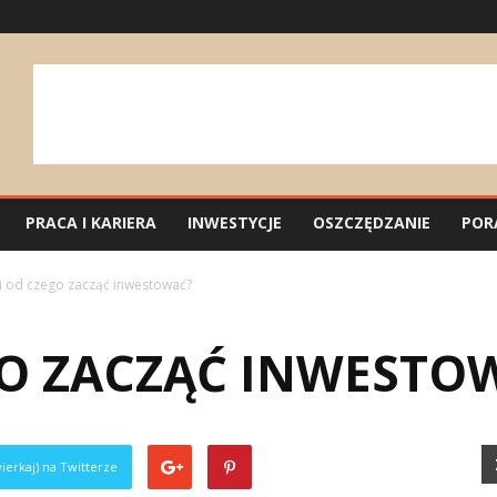
PRACA I KARIERA
INWESTYCJE
OSZCZĘDZANIE
POR
 i od czego zacząć inwestować?
EGO ZACZĄĆ INWESTO
ierkaj) na Twitterze