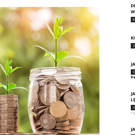
D
W
B
K
O
J
O
Re
J
L
O
8 
J