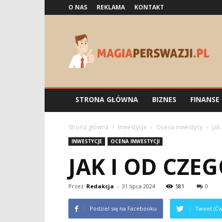
O NAS
REKLAMA
KONTAKT
Magiaperswazji.pl
STRONA GŁÓWNA
BIZNES
FINANSE
Strona główna
Inwestycje
Ocena inwestycji
Jak
INWESTYCJE
OCENA INWESTYCJI
JAK I OD CZ
Przez
Redakcja
-
31 lipca 2024
581
0
Podziel się na Facebooku
Tweet (Ćw