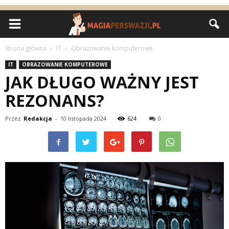
Strona główna
IT
Obrazowanie komputerowe
IT
OBRAZOWANIE KOMPUTEROWE
JAK DŁUGO WAŻNY JEST
REZONANS?
Przez
Redakcja
-
10 listopada 2024
624
0