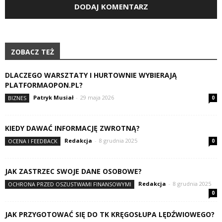
ZOBACZ TEŻ
DLACZEGO WARSZTATY I HURTOWNIE WYBIERAJĄ
PLATFORMAOPON.PL?
Patryk Musiał
-
29 maja 2026
BIZNES
0
KIEDY DAWAĆ INFORMACJĘ ZWROTNĄ?
Redakcja
-
8 grudnia 2025
OCENA I FEEDBACK
0
JAK ZASTRZEC SWOJE DANE OSOBOWE?
Redakcja
-
8 grudnia 2025
OCHRONA PRZED OSZUSTWAMI FINANSOWYMI
0
JAK PRZYGOTOWAĆ SIĘ DO TK KRĘGOSŁUPA LĘDŹWIOWEGO?