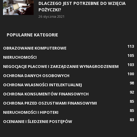
DLACZEGO JEST POTRZEBNE DO WZIĘCIA
POŻYCZKI?
26 stycznia 2021
POPULARNE KATEGORIE
113
OBRAZOWANIE KOMPUTEROWE
105
NIERUCHOMOŚCI
103
NEGOCJACJE PŁACOWE I ZARZĄDZANIE WYNAGRODZENIEM
100
OCHRONA DANYCH OSOBOWYCH
98
OCHRONA WŁASNOŚCI INTELEKTUALNEJ
92
OCHRONA KONSUMENTÓW FINANSOWYCH
85
OCHRONA PRZED OSZUSTWAMI FINANSOWYMI
85
NIERUCHOMOŚCI I HIPOTEKI
83
OCENIANIE I ŚLEDZENIE POSTĘPÓW