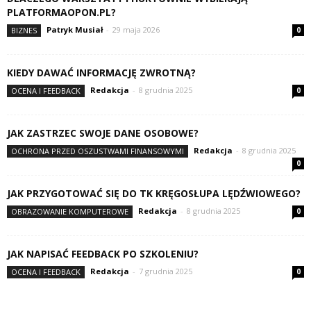
PLATFORMAOPON.PL?
Patryk Musiał
-
29 maja 2026
BIZNES
0
KIEDY DAWAĆ INFORMACJĘ ZWROTNĄ?
Redakcja
-
8 grudnia 2025
OCENA I FEEDBACK
0
JAK ZASTRZEC SWOJE DANE OSOBOWE?
Redakcja
-
8 grudnia 2025
OCHRONA PRZED OSZUSTWAMI FINANSOWYMI
0
JAK PRZYGOTOWAĆ SIĘ DO TK KRĘGOSŁUPA LĘDŹWIOWEGO?
Redakcja
-
8 grudnia 2025
OBRAZOWANIE KOMPUTEROWE
0
JAK NAPISAĆ FEEDBACK PO SZKOLENIU?
Redakcja
-
7 grudnia 2025
OCENA I FEEDBACK
0