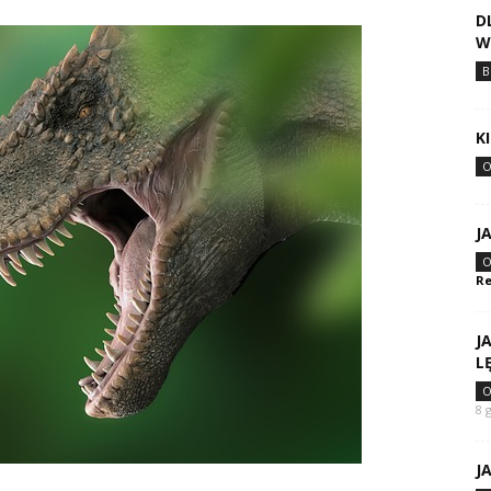
D
W
B
K
O
J
O
Re
J
L
O
8 
J