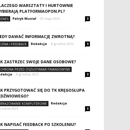
LACZEGO WARSZTATY I HURTOWNIE
YBIERAJĄ PLATFORMAOPON.PL?
Patryk Musiał
-
29 maja 2026
IZNES
0
IEDY DAWAĆ INFORMACJĘ ZWROTNĄ?
Redakcja
-
8 grudnia 2025
CENA I FEEDBACK
0
AK ZASTRZEC SWOJE DANE OSOBOWE?
CHRONA PRZED OSZUSTWAMI FINANSOWYMI
dakcja
-
8 grudnia 2025
0
AK PRZYGOTOWAĆ SIĘ DO TK KRĘGOSŁUPA
ĘDŹWIOWEGO?
Redakcja
-
BRAZOWANIE KOMPUTEROWE
grudnia 2025
0
AK NAPISAĆ FEEDBACK PO SZKOLENIU?