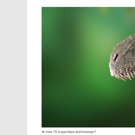
Ile trwa TK kręgosłupa lędźwiowego?