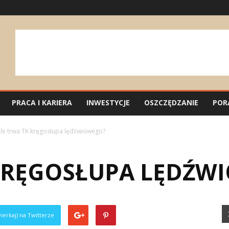
PRACA I KARIERA
INWESTYCJE
OSZCZĘDZANIE
POR
Ile trwa TK kręgosłupa lędźwiowego?
 KRĘGOSŁUPA LĘDŹW
ierkaj) na Twitterze