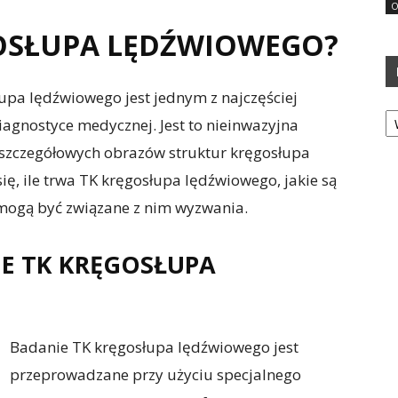
O
GOSŁUPA LĘDŹWIOWEGO?
pa lędźwiowego jest jednym z najczęściej
Ka
gnostyce medycznej. Jest to nieinwazyjna
 szczegółowych obrazów struktur kręgosłupa
ę, ile trwa TK kręgosłupa lędźwiowego, jakie są
 mogą być związane z nim wyzwania.
IE TK KRĘGOSŁUPA
Badanie TK kręgosłupa lędźwiowego jest
przeprowadzane przy użyciu specjalnego