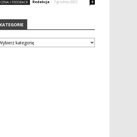
Redakcja
-
7 grudnia 2025
CENA I FEEDBACK
0
KATEGORIE
tegorie