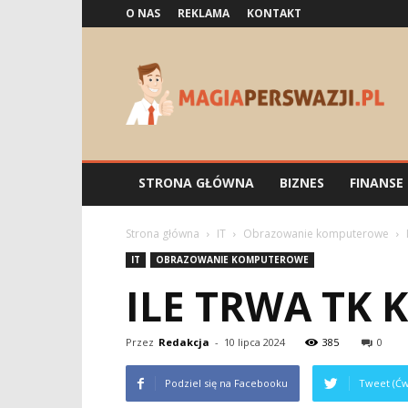
O NAS
REKLAMA
KONTAKT
Magiaperswazji.pl
STRONA GŁÓWNA
BIZNES
FINANSE
Strona główna
IT
Obrazowanie komputerowe
IT
OBRAZOWANIE KOMPUTEROWE
ILE TRWA TK
Przez
Redakcja
-
10 lipca 2024
385
0
Podziel się na Facebooku
Tweet (Ćw