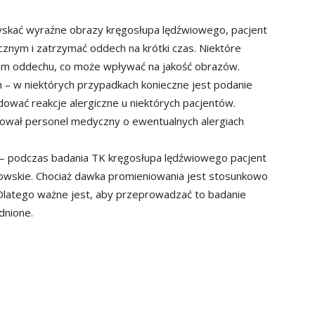
skać wyraźne obrazy kręgosłupa lędźwiowego, pacjent
nym i zatrzymać oddech na krótki czas. Niektóre
em oddechu, co może wpływać na jakość obrazów.
h – w niektórych przypadkach konieczne jest podanie
wać reakcje alergiczne u niektórych pacjentów.
mował personel medyczny o ewentualnych alergiach
 podczas badania TK kręgosłupa lędźwiowego pacjent
owskie. Chociaż dawka promieniowania jest stosunkowo
. Dlatego ważne jest, aby przeprowadzać to badanie
dnione.