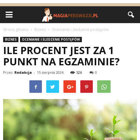
Strona główna
Biznes
Ocenianie i śledzenie postępów
BIZNES
OCENIANIE I ŚLEDZENIE POSTĘPÓW
ILE PROCENT JEST ZA 1
PUNKT NA EGZAMINIE?
Przez
Redakcja
-
15 sierpnia 2024
526
0