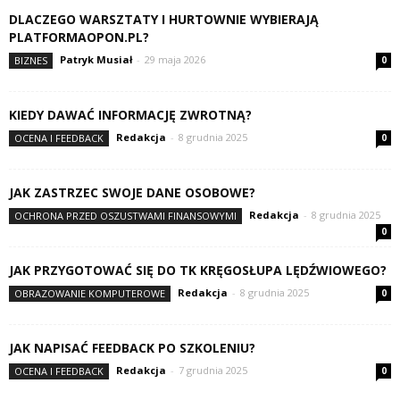
DLACZEGO WARSZTATY I HURTOWNIE WYBIERAJĄ
PLATFORMAOPON.PL?
Patryk Musiał
-
29 maja 2026
BIZNES
0
KIEDY DAWAĆ INFORMACJĘ ZWROTNĄ?
Redakcja
-
8 grudnia 2025
OCENA I FEEDBACK
0
JAK ZASTRZEC SWOJE DANE OSOBOWE?
Redakcja
-
8 grudnia 2025
OCHRONA PRZED OSZUSTWAMI FINANSOWYMI
0
JAK PRZYGOTOWAĆ SIĘ DO TK KRĘGOSŁUPA LĘDŹWIOWEGO?
Redakcja
-
8 grudnia 2025
OBRAZOWANIE KOMPUTEROWE
0
JAK NAPISAĆ FEEDBACK PO SZKOLENIU?
Redakcja
-
7 grudnia 2025
OCENA I FEEDBACK
0