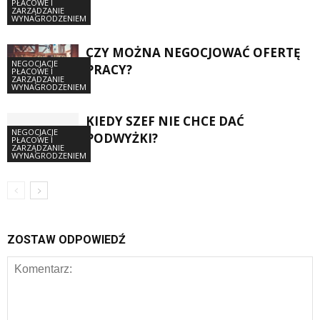
PŁACOWE I
ZARZĄDZANIE
WYNAGRODZENIEM
CZY MOŻNA NEGOCJOWAĆ OFERTĘ
NEGOCJACJE
PRACY?
PŁACOWE I
ZARZĄDZANIE
WYNAGRODZENIEM
KIEDY SZEF NIE CHCE DAĆ
NEGOCJACJE
PODWYŻKI?
PŁACOWE I
ZARZĄDZANIE
WYNAGRODZENIEM
ZOSTAW ODPOWIEDŹ