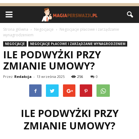
Strona główna
Negocjacje
Negocjacje płacowe i zarządzanie
wynagrodzeniem
NEGOCJACJE
NEGOCJACJE PŁACOWE I ZARZĄDZANIE WYNAGRODZENIEM
ILE PODWYŻKI PRZY
ZMIANIE UMOWY?
Przez
Redakcja
-
13 września 2025
256
0
ILE PODWYŻKI PRZY
ZMIANIE UMOWY?