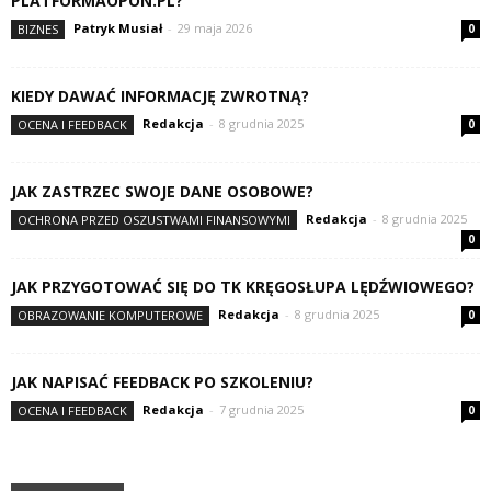
PLATFORMAOPON.PL?
Patryk Musiał
-
29 maja 2026
BIZNES
0
KIEDY DAWAĆ INFORMACJĘ ZWROTNĄ?
Redakcja
-
8 grudnia 2025
OCENA I FEEDBACK
0
JAK ZASTRZEC SWOJE DANE OSOBOWE?
Redakcja
-
8 grudnia 2025
OCHRONA PRZED OSZUSTWAMI FINANSOWYMI
0
JAK PRZYGOTOWAĆ SIĘ DO TK KRĘGOSŁUPA LĘDŹWIOWEGO?
Redakcja
-
8 grudnia 2025
OBRAZOWANIE KOMPUTEROWE
0
JAK NAPISAĆ FEEDBACK PO SZKOLENIU?
Redakcja
-
7 grudnia 2025
OCENA I FEEDBACK
0