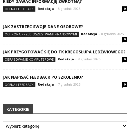
KIEDY DAWAĆ INFORMACJĘ ZWROTNĄ?
Redakcja
-
8 grudnia 2025
OCENA I FEEDBACK
0
JAK ZASTRZEC SWOJE DANE OSOBOWE?
Redakcja
-
8 grudnia 2025
OCHRONA PRZED OSZUSTWAMI FINANSOWYMI
0
JAK PRZYGOTOWAĆ SIĘ DO TK KRĘGOSŁUPA LĘDŹWIOWEGO?
Redakcja
-
8 grudnia 2025
OBRAZOWANIE KOMPUTEROWE
0
JAK NAPISAĆ FEEDBACK PO SZKOLENIU?
Redakcja
-
7 grudnia 2025
OCENA I FEEDBACK
0
KATEGORIE
Kategorie