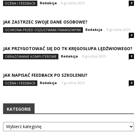
Redakcja
-
8 grudnia 2025
OCENA I FEEDBACK
0
JAK ZASTRZEC SWOJE DANE OSOBOWE?
Redakcja
-
8 grudnia 2025
OCHRONA PRZED OSZUSTWAMI FINANSOWYMI
0
JAK PRZYGOTOWAĆ SIĘ DO TK KRĘGOSŁUPA LĘDŹWIOWEGO?
Redakcja
-
8 grudnia 2025
OBRAZOWANIE KOMPUTEROWE
0
JAK NAPISAĆ FEEDBACK PO SZKOLENIU?
Redakcja
-
7 grudnia 2025
OCENA I FEEDBACK
0
KATEGORIE
Kategorie