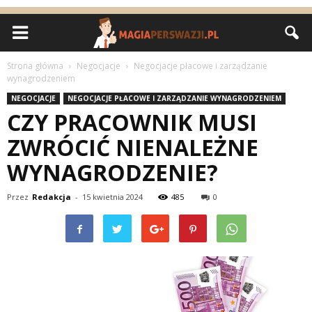
Strona główna
Negocjacje
Negocjacje płacowe i zarządzanie
wynagrodzeniem
NEGOCJACJE
NEGOCJACJE PŁACOWE I ZARZĄDZANIE WYNAGRODZENIEM
CZY PRACOWNIK MUSI
ZWRÓCIĆ NIENALEŻNE
WYNAGRODZENIE?
Przez
Redakcja
-
15 kwietnia 2024
485
0