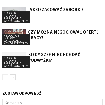
JAK OSZACOWAĆ ZAROBKI?
NEGOCJACJE
PŁACOWE I
ZARZĄDZANIE
WYNAGRODZENIEM
CZY MOŻNA NEGOCJOWAĆ OFERTĘ
NEGOCJACJE
PRACY?
PŁACOWE I
ZARZĄDZANIE
WYNAGRODZENIEM
KIEDY SZEF NIE CHCE DAĆ
NEGOCJACJE
PODWYŻKI?
PŁACOWE I
ZARZĄDZANIE
WYNAGRODZENIEM
ZOSTAW ODPOWIEDŹ