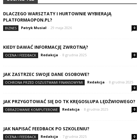
DLACZEGO WARSZTATY I HURTOWNIE WYBIERAJĄ
PLATFORMAOPON.PL?
Patryk Musiał
-
29 maja 2026
BIZNES
0
KIEDY DAWAĆ INFORMACJĘ ZWROTNĄ?
Redakcja
-
8 grudnia 2025
OCENA I FEEDBACK
0
JAK ZASTRZEC SWOJE DANE OSOBOWE?
Redakcja
-
8 grudnia 2025
OCHRONA PRZED OSZUSTWAMI FINANSOWYMI
0
JAK PRZYGOTOWAĆ SIĘ DO TK KRĘGOSŁUPA LĘDŹWIOWEGO?
Redakcja
-
8 grudnia 2025
OBRAZOWANIE KOMPUTEROWE
0
JAK NAPISAĆ FEEDBACK PO SZKOLENIU?
Redakcja
-
7 grudnia 2025
OCENA I FEEDBACK
0