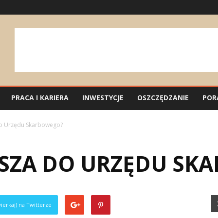
PRACA I KARIERA
INWESTYCJE
OSZCZĘDZANIE
POR
do Urzędu Skarbowego?
ASZA DO URZĘDU SK
ierkaj) na Twitterze