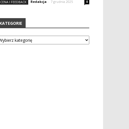
Redakcja
-
7 grudnia 2025
CENA I FEEDBACK
0
KATEGORIE
tegorie