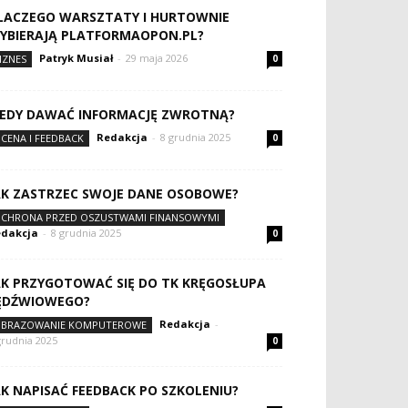
LACZEGO WARSZTATY I HURTOWNIE
YBIERAJĄ PLATFORMAOPON.PL?
Patryk Musiał
-
29 maja 2026
IZNES
0
IEDY DAWAĆ INFORMACJĘ ZWROTNĄ?
Redakcja
-
8 grudnia 2025
CENA I FEEDBACK
0
AK ZASTRZEC SWOJE DANE OSOBOWE?
CHRONA PRZED OSZUSTWAMI FINANSOWYMI
dakcja
-
8 grudnia 2025
0
AK PRZYGOTOWAĆ SIĘ DO TK KRĘGOSŁUPA
ĘDŹWIOWEGO?
Redakcja
-
BRAZOWANIE KOMPUTEROWE
grudnia 2025
0
AK NAPISAĆ FEEDBACK PO SZKOLENIU?