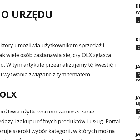
D
DO URZĘDU
W
B
K
 który umożliwia użytkownikom sprzedaż i
O
k wiele osób zastanawia się, czy OLX zgłasza
. W tym artykule przeanalizujemy tę kwestię i
J
i wyzwania związane z tym tematem.
O
Re
 OLX
J
L
umożliwia użytkownikom zamieszczanie
O
8 
daży i zakupu różnych produktów i usług. Portal
feruje szeroki wybór kategorii, w których można
J