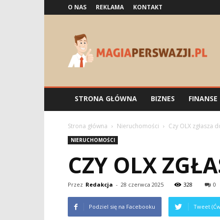
O NAS
REKLAMA
KONTAKT
Magiaperswazji.pl
STRONA GŁÓWNA
BIZNES
FINANSE
Strona główna
Nieruchomości
Czy OLX zgłasza 
NIERUCHOMOŚCI
CZY OLX ZGŁ
Przez
Redakcja
-
28 czerwca 2025
328
0
Podziel się na Facebooku
Tweet (Ćw