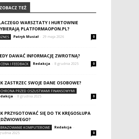
ZOBACZ TEŻ
LACZEGO WARSZTATY I HURTOWNIE
YBIERAJĄ PLATFORMAOPON.PL?
Patryk Musiał
-
29 maja 2026
IZNES
0
IEDY DAWAĆ INFORMACJĘ ZWROTNĄ?
Redakcja
-
8 grudnia 2025
CENA I FEEDBACK
0
AK ZASTRZEC SWOJE DANE OSOBOWE?
CHRONA PRZED OSZUSTWAMI FINANSOWYMI
dakcja
-
8 grudnia 2025
0
AK PRZYGOTOWAĆ SIĘ DO TK KRĘGOSŁUPA
ĘDŹWIOWEGO?
Redakcja
-
BRAZOWANIE KOMPUTEROWE
grudnia 2025
0