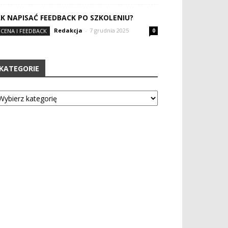
AK NAPISAĆ FEEDBACK PO SZKOLENIU?
Redakcja
-
7 grudnia 2025
CENA I FEEDBACK
0
KATEGORIE
tegorie