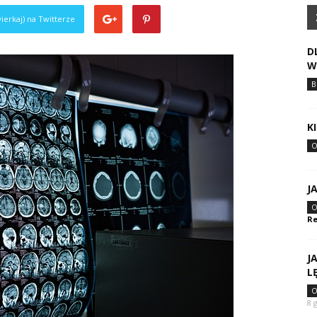
ierkaj) na Twitterze
D
W
B
K
O
J
O
Re
J
L
O
8 