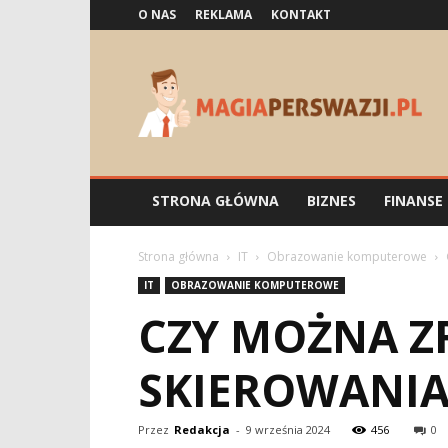
O NAS
REKLAMA
KONTAKT
Magiaperswazji.pl
STRONA GŁÓWNA
BIZNES
FINANSE
Strona główna
IT
Obrazowanie komputerowe
IT
OBRAZOWANIE KOMPUTEROWE
CZY MOŻNA Z
SKIEROWANIA
Przez
Redakcja
-
9 września 2024
456
0