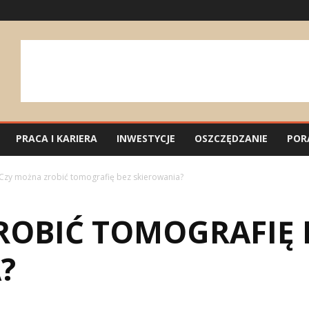
PRACA I KARIERA
INWESTYCJE
OSZCZĘDZANIE
POR
Czy można zrobić tomografię bez skierowania?
ROBIĆ TOMOGRAFIĘ 
?