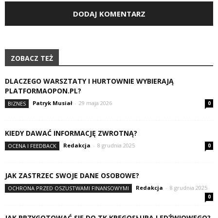
ZOBACZ TEŻ
DLACZEGO WARSZTATY I HURTOWNIE WYBIERAJĄ
PLATFORMAOPON.PL?
Patryk Musiał
-
29 maja 2026
BIZNES
0
KIEDY DAWAĆ INFORMACJĘ ZWROTNĄ?
Redakcja
-
8 grudnia 2025
OCENA I FEEDBACK
0
JAK ZASTRZEC SWOJE DANE OSOBOWE?
Redakcja
-
8 grudnia 2025
OCHRONA PRZED OSZUSTWAMI FINANSOWYMI
0
JAK PRZYGOTOWAĆ SIĘ DO TK KRĘGOSŁUPA LĘDŹWIOWEGO?