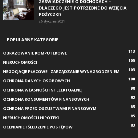
ZAŚWIADCZENIE O DOCHODACH –
DLACZEGO JEST POTRZEBNE DO WZIĘCIA
POŻYCZKI?
26 stycznia 2021
POPULARNE KATEGORIE
113
OBRAZOWANIE KOMPUTEROWE
105
NIERUCHOMOŚCI
103
NEGOCJACJE PŁACOWE I ZARZĄDZANIE WYNAGRODZENIEM
100
OCHRONA DANYCH OSOBOWYCH
98
OCHRONA WŁASNOŚCI INTELEKTUALNEJ
92
OCHRONA KONSUMENTÓW FINANSOWYCH
85
OCHRONA PRZED OSZUSTWAMI FINANSOWYMI
85
NIERUCHOMOŚCI I HIPOTEKI
83
OCENIANIE I ŚLEDZENIE POSTĘPÓW