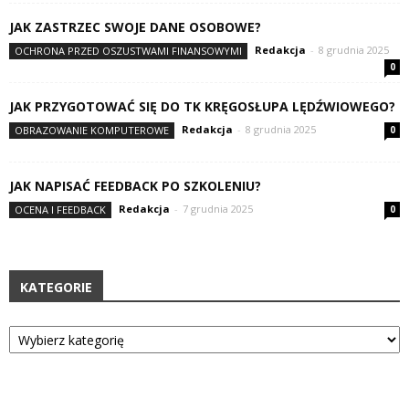
JAK ZASTRZEC SWOJE DANE OSOBOWE?
Redakcja
-
8 grudnia 2025
OCHRONA PRZED OSZUSTWAMI FINANSOWYMI
0
JAK PRZYGOTOWAĆ SIĘ DO TK KRĘGOSŁUPA LĘDŹWIOWEGO?
Redakcja
-
8 grudnia 2025
OBRAZOWANIE KOMPUTEROWE
0
JAK NAPISAĆ FEEDBACK PO SZKOLENIU?
Redakcja
-
7 grudnia 2025
OCENA I FEEDBACK
0
KATEGORIE
Kategorie