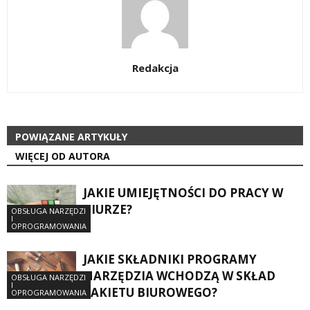
Redakcja
POWIĄZANE ARTYKUŁY
WIĘCEJ OD AUTORA
JAKIE UMIEJĘTNOŚCI DO PRACY W
BIURZE?
OBSŁUGA NARZĘDZI
I
OPROGRAMOWANIA
JAKIE SKŁADNIKI PROGRAMY
NARZĘDZIA WCHODZĄ W SKŁAD
OBSŁUGA NARZĘDZI
I
PAKIETU BIUROWEGO?
OPROGRAMOWANIA