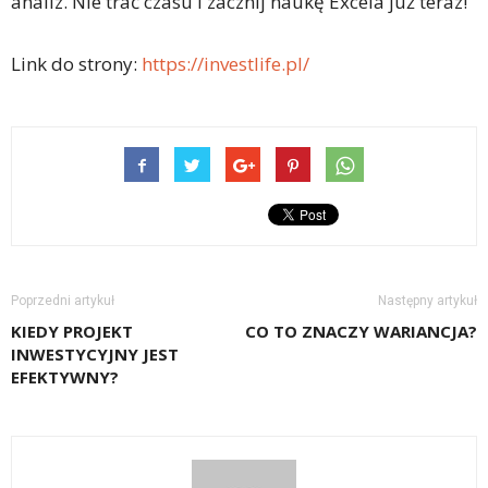
analiz. Nie trać czasu i zacznij naukę Excela już teraz!
Link do strony:
https://investlife.pl/
Poprzedni artykuł
Następny artykuł
KIEDY PROJEKT
CO TO ZNACZY WARIANCJA?
INWESTYCYJNY JEST
EFEKTYWNY?