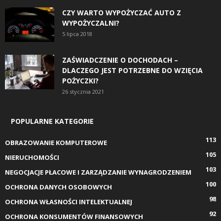
CZY WARTO WYPOŻYCZAĆ AUTO Z
WYPOŻYCZALNI?
5 lipca 2018
ZAŚWIADCZENIE O DOCHODACH –
DLACZEGO JEST POTRZEBNE DO WZIĘCIA
POŻYCZKI?
26 stycznia 2021
POPULARNE KATEGORIE
113
OBRAZOWANIE KOMPUTEROWE
105
NIERUCHOMOŚCI
103
NEGOCJACJE PŁACOWE I ZARZĄDZANIE WYNAGRODZENIEM
100
OCHRONA DANYCH OSOBOWYCH
98
OCHRONA WŁASNOŚCI INTELEKTUALNEJ
92
OCHRONA KONSUMENTÓW FINANSOWYCH