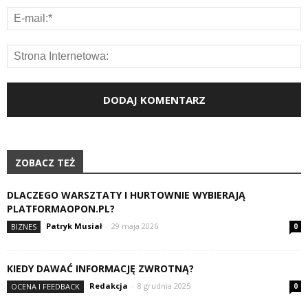
ZOBACZ TEŻ
DLACZEGO WARSZTATY I HURTOWNIE WYBIERAJĄ
PLATFORMAOPON.PL?
Patryk Musiał
-
29 maja 2026
BIZNES
0
KIEDY DAWAĆ INFORMACJĘ ZWROTNĄ?
Redakcja
-
8 grudnia 2025
OCENA I FEEDBACK
0