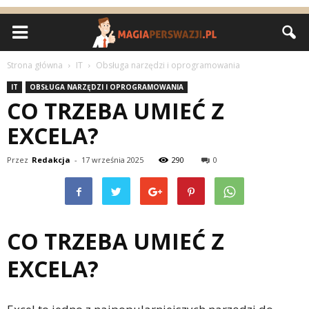
Strona główna
IT
Obsługa narzędzi i oprogramowania
IT
OBSŁUGA NARZĘDZI I OPROGRAMOWANIA
CO TRZEBA UMIEĆ Z
EXCELA?
Przez
Redakcja
-
17 września 2025
290
0
CO TRZEBA UMIEĆ Z
EXCELA?