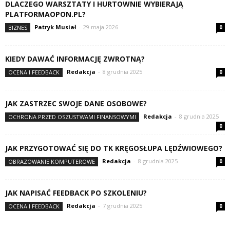
DLACZEGO WARSZTATY I HURTOWNIE WYBIERAJĄ
PLATFORMAOPON.PL?
Patryk Musiał
-
29 maja 2026
BIZNES
0
KIEDY DAWAĆ INFORMACJĘ ZWROTNĄ?
Redakcja
-
8 grudnia 2025
OCENA I FEEDBACK
0
JAK ZASTRZEC SWOJE DANE OSOBOWE?
Redakcja
-
8 grudnia 2025
OCHRONA PRZED OSZUSTWAMI FINANSOWYMI
0
JAK PRZYGOTOWAĆ SIĘ DO TK KRĘGOSŁUPA LĘDŹWIOWEGO?
Redakcja
-
8 grudnia 2025
OBRAZOWANIE KOMPUTEROWE
0
JAK NAPISAĆ FEEDBACK PO SZKOLENIU?
Redakcja
-
7 grudnia 2025
OCENA I FEEDBACK
0