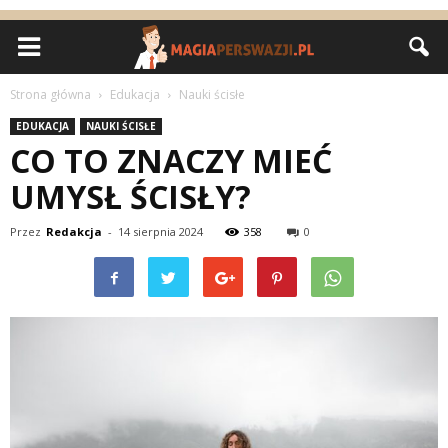
Strona główna
Edukacja
Nauki ścisłe
EDUKACJA
NAUKI ŚCISŁE
CO TO ZNACZY MIEĆ
UMYSŁ ŚCISŁY?
Przez
Redakcja
-
14 sierpnia 2024
358
0