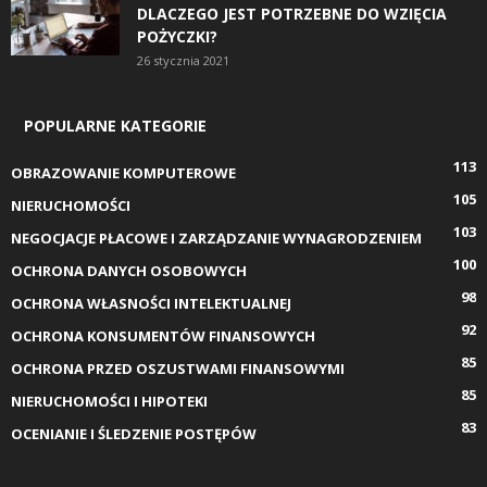
DLACZEGO JEST POTRZEBNE DO WZIĘCIA
POŻYCZKI?
26 stycznia 2021
POPULARNE KATEGORIE
113
OBRAZOWANIE KOMPUTEROWE
105
NIERUCHOMOŚCI
103
NEGOCJACJE PŁACOWE I ZARZĄDZANIE WYNAGRODZENIEM
100
OCHRONA DANYCH OSOBOWYCH
98
OCHRONA WŁASNOŚCI INTELEKTUALNEJ
92
OCHRONA KONSUMENTÓW FINANSOWYCH
85
OCHRONA PRZED OSZUSTWAMI FINANSOWYMI
85
NIERUCHOMOŚCI I HIPOTEKI
83
OCENIANIE I ŚLEDZENIE POSTĘPÓW