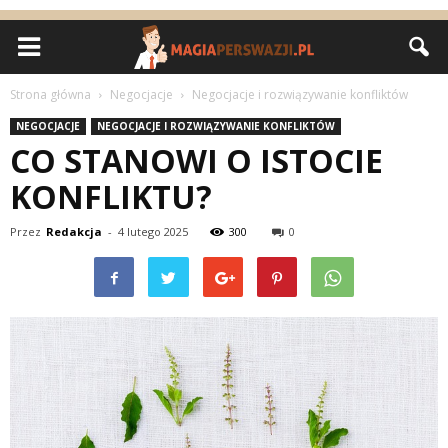
Strona główna
Negocjacje
Negocjacje i rozwiązywanie konfliktów
NEGOCJACJE
NEGOCJACJE I ROZWIĄZYWANIE KONFLIKTÓW
CO STANOWI O ISTOCIE
KONFLIKTU?
Przez
Redakcja
-
4 lutego 2025
300
0