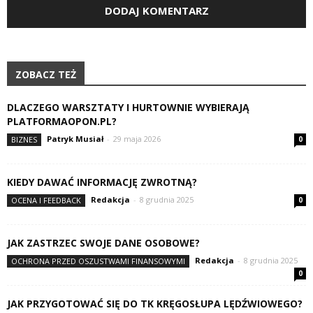
ZOBACZ TEŻ
DLACZEGO WARSZTATY I HURTOWNIE WYBIERAJĄ
PLATFORMAOPON.PL?
Patryk Musiał
-
29 maja 2026
BIZNES
0
KIEDY DAWAĆ INFORMACJĘ ZWROTNĄ?
Redakcja
-
8 grudnia 2025
OCENA I FEEDBACK
0
JAK ZASTRZEC SWOJE DANE OSOBOWE?
Redakcja
-
8 grudnia 2025
OCHRONA PRZED OSZUSTWAMI FINANSOWYMI
0
JAK PRZYGOTOWAĆ SIĘ DO TK KRĘGOSŁUPA LĘDŹWIOWEGO?