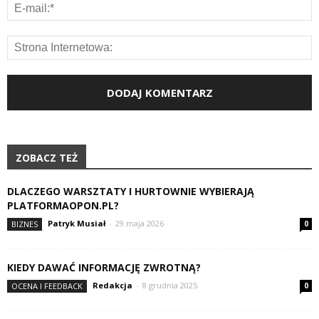
ZOBACZ TEŻ
DLACZEGO WARSZTATY I HURTOWNIE WYBIERAJĄ
PLATFORMAOPON.PL?
Patryk Musiał
-
29 maja 2026
BIZNES
0
KIEDY DAWAĆ INFORMACJĘ ZWROTNĄ?
Redakcja
-
8 grudnia 2025
OCENA I FEEDBACK
0