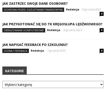
JAK ZASTRZEC SWOJE DANE OSOBOWE?
Redakcja
-
8 grudnia 2025
OCHRONA PRZED OSZUSTWAMI FINANSOWYMI
0
JAK PRZYGOTOWAĆ SIĘ DO TK KRĘGOSŁUPA LĘDŹWIOWEGO?
Redakcja
-
8 grudnia 2025
OBRAZOWANIE KOMPUTEROWE
0
JAK NAPISAĆ FEEDBACK PO SZKOLENIU?
Redakcja
-
7 grudnia 2025
OCENA I FEEDBACK
0
KATEGORIE
Kategorie