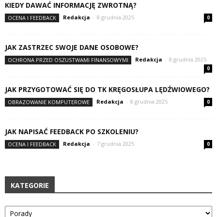
KIEDY DAWAĆ INFORMACJĘ ZWROTNĄ?
Redakcja
-
8 grudnia 2025
OCENA I FEEDBACK
0
JAK ZASTRZEC SWOJE DANE OSOBOWE?
Redakcja
-
8 grudnia 2025
OCHRONA PRZED OSZUSTWAMI FINANSOWYMI
0
JAK PRZYGOTOWAĆ SIĘ DO TK KRĘGOSŁUPA LĘDŹWIOWEGO?
Redakcja
-
8 grudnia 2025
OBRAZOWANIE KOMPUTEROWE
0
JAK NAPISAĆ FEEDBACK PO SZKOLENIU?
Redakcja
-
7 grudnia 2025
OCENA I FEEDBACK
0
KATEGORIE
Kategorie