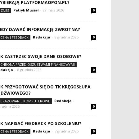
YBIERAJĄ PLATFORMAOPON.PL?
Patryk Musiał
-
29 maja 2026
IZNES
0
IEDY DAWAĆ INFORMACJĘ ZWROTNĄ?
Redakcja
-
8 grudnia 2025
CENA I FEEDBACK
0
AK ZASTRZEC SWOJE DANE OSOBOWE?
CHRONA PRZED OSZUSTWAMI FINANSOWYMI
dakcja
-
8 grudnia 2025
0
AK PRZYGOTOWAĆ SIĘ DO TK KRĘGOSŁUPA
ĘDŹWIOWEGO?
Redakcja
-
BRAZOWANIE KOMPUTEROWE
grudnia 2025
0
AK NAPISAĆ FEEDBACK PO SZKOLENIU?
Redakcja
-
7 grudnia 2025
CENA I FEEDBACK
0