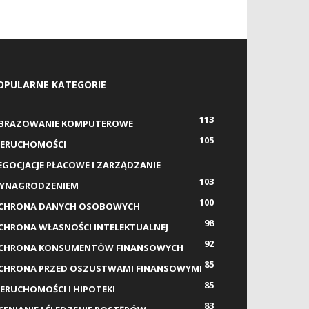
OPULARNE KATEGORIE
113
BRAZOWANIE KOMPUTEROWE
105
IERUCHOMOŚCI
EGOCJACJE PŁACOWE I ZARZĄDZANIE
103
YNAGRODZENIEM
100
CHRONA DANYCH OSOBOWYCH
98
CHRONA WŁASNOŚCI INTELEKTUALNEJ
92
CHRONA KONSUMENTÓW FINANSOWYCH
85
CHRONA PRZED OSZUSTWAMI FINANSOWYMI
85
IERUCHOMOŚCI I HIPOTEKI
83