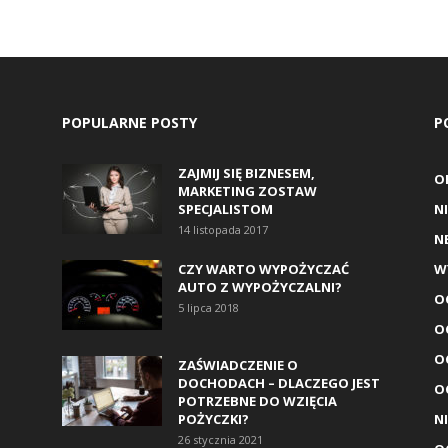
POPULARNE POSTY
P
ZAJMIJ SIĘ BIZNESEM,
O
MARKETING ZOSTAW
SPECJALISTOM
N
14 listopada 2017
N
CZY WARTO WYPOŻYCZAĆ
W
AUTO Z WYPOŻYCZALNI?
O
5 lipca 2018
O
O
ZAŚWIADCZENIE O
DOCHODACH – DLACZEGO JEST
O
POTRZEBNE DO WZIĘCIA
POŻYCZKI?
N
26 stycznia 2021