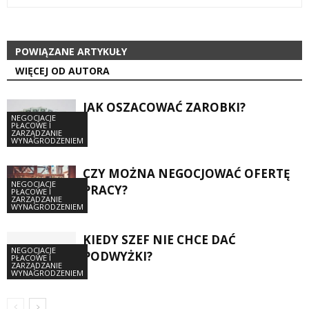
POWIĄZANE ARTYKUŁY
WIĘCEJ OD AUTORA
JAK OSZACOWAĆ ZAROBKI?
NEGOCJACJE
PŁACOWE I
ZARZĄDZANIE
WYNAGRODZENIEM
CZY MOŻNA NEGOCJOWAĆ OFERTĘ
NEGOCJACJE
PRACY?
PŁACOWE I
ZARZĄDZANIE
WYNAGRODZENIEM
KIEDY SZEF NIE CHCE DAĆ
NEGOCJACJE
PODWYŻKI?
PŁACOWE I
ZARZĄDZANIE
WYNAGRODZENIEM