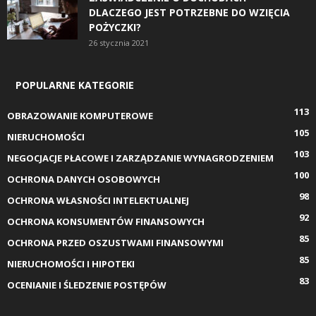
DLACZEGO JEST POTRZEBNE DO WZIĘCIA
POŻYCZKI?
26 stycznia 2021
POPULARNE KATEGORIE
113
OBRAZOWANIE KOMPUTEROWE
105
NIERUCHOMOŚCI
103
NEGOCJACJE PŁACOWE I ZARZĄDZANIE WYNAGRODZENIEM
100
OCHRONA DANYCH OSOBOWYCH
98
OCHRONA WŁASNOŚCI INTELEKTUALNEJ
92
OCHRONA KONSUMENTÓW FINANSOWYCH
85
OCHRONA PRZED OSZUSTWAMI FINANSOWYMI
85
NIERUCHOMOŚCI I HIPOTEKI
83
OCENIANIE I ŚLEDZENIE POSTĘPÓW