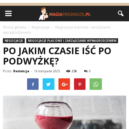
Strona główna
Negocjacje
Negocjacje płacowe i zarządzanie
wynagrodzeniem
NEGOCJACJE
NEGOCJACJE PŁACOWE I ZARZĄDZANIE WYNAGRODZENIEM
PO JAKIM CZASIE IŚĆ PO
PODWYŻKĘ?
Przez
Redakcja
-
16 listopada 2025
258
0