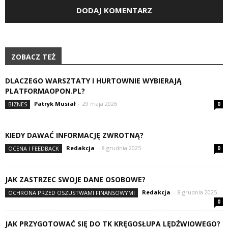
ZOBACZ TEŻ
DLACZEGO WARSZTATY I HURTOWNIE WYBIERAJĄ
PLATFORMAOPON.PL?
Patryk Musiał
-
29 maja 2026
BIZNES
0
KIEDY DAWAĆ INFORMACJĘ ZWROTNĄ?
Redakcja
-
8 grudnia 2025
OCENA I FEEDBACK
0
JAK ZASTRZEC SWOJE DANE OSOBOWE?
Redakcja
-
8 grudnia 2025
OCHRONA PRZED OSZUSTWAMI FINANSOWYMI
0
JAK PRZYGOTOWAĆ SIĘ DO TK KRĘGOSŁUPA LĘDŹWIOWEGO?